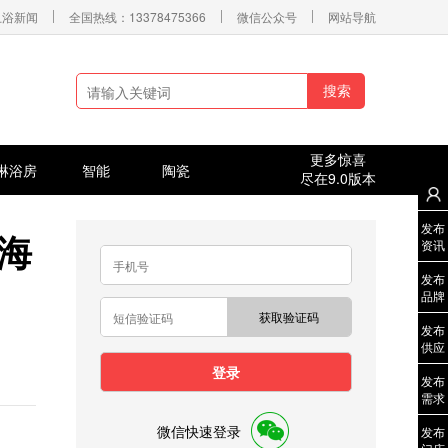
卫浴新闻
全国热线：13378475366
微信公众号
网站导航
搜索
更多惊喜
淋浴房
智能
陶瓷
尽在9.0版本
发布
上海
资讯
发布
品牌
获取验证码
发布
供应
登录
发布
需求
微信快速登录
发布