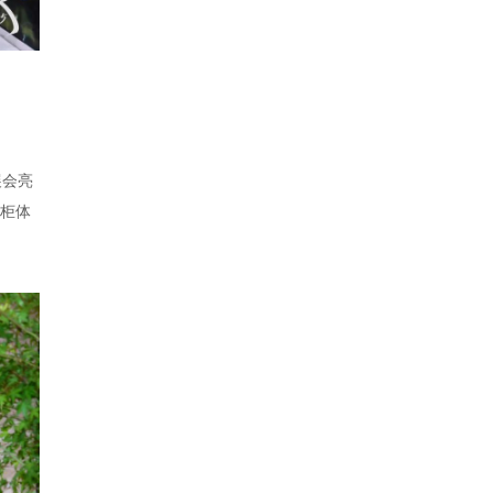
展会亮
将柜体