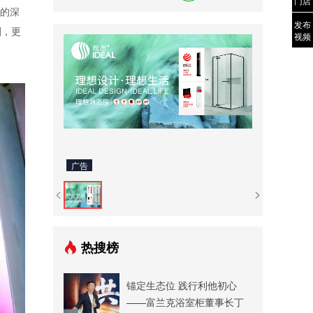
门店
件的深
发布
刻，更
视频
广告
热搜榜
锚定生态位 践行利他初心
——富兰克浴室柜董事长丁