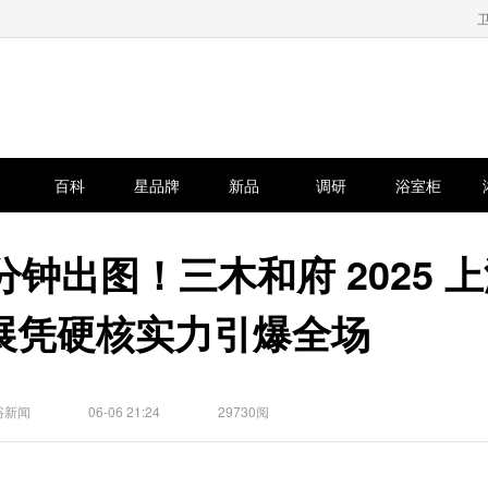
百科
星品牌
新品
调研
浴室柜
 分钟出图！三木和府 2025 
展凭硬核实力引爆全场
浴新闻
06-06 21:24
29730阅