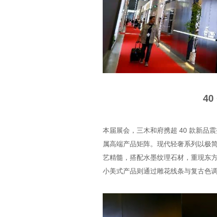
4
本届展会，三木和府携超 40 款新
属高端产品矩阵。现代轻奢系列以极
艺精髓，搭配水墨纹理石材，重现东
小美式产品则通过雕花线条与复古色调