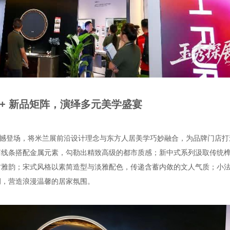
0 + 新品矩阵，演绎多元美学盛宴​
品震撼登场，将米兰展前沿设计理念与东方人居美学巧妙融合，为品牌门店打
简线条搭配金属元素，勾勒出精致高级的都市质感；新中式系列汲取传统
方雅韵；宋式风格以素简造型与淡雅配色，传递含蓄内敛的文人气质；小
，营造浪漫温馨的居家氛围。​