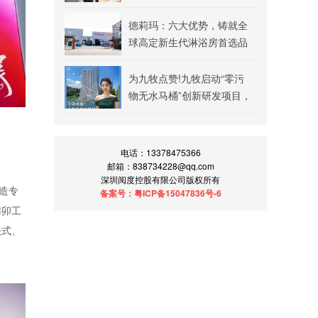
卫2026开年讲话解读
德莉玛：六大优势，铸就全
球高定新生代淋浴房首选品
牌
为九牧点赞!九牧启动“零污
物无水马桶”创新研发项目，
直指全球卫生难题，彰显中
国企业社会责任担当
电话：13378475366
邮箱：838734228@qq.com
深圳阅度控股有限公司版权所有
造专
备案号：粤ICP备15047836号-6
榫卯工
法式、