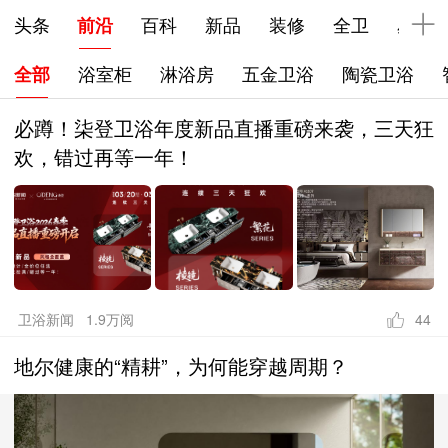
下拉刷新
头条
前沿
百科
新品
装修
全卫
星品
全部
浴室柜
淋浴房
五金卫浴
陶瓷卫浴
必蹲！柒登卫浴年度新品直播重磅来袭，三天狂
欢，错过再等一年！
卫浴新闻 1.9万阅
44
地尔健康的“精耕”，为何能穿越周期？