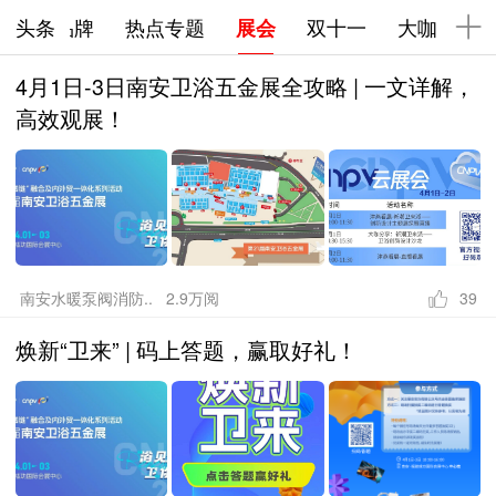
下拉刷新
购
头条
星品牌
热点专题
展会
双十一
大咖
五
4月1日-3日南安卫浴五金展全攻略 | 一文详解，
高效观展！
南安水暖泵阀消防.. 2.9万阅
39
焕新“卫来” | 码上答题，赢取好礼！