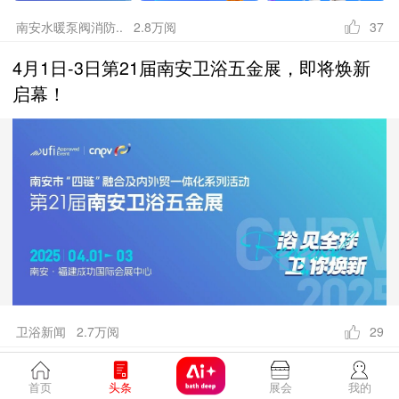
南安水暖泵阀消防.. 2.8万阅
37
4月1日-3日第21届南安卫浴五金展，即将焕新
启幕！
卫浴新闻 2.7万阅
29
4月1日-3日南安卫浴五金展将用Deepseek帮卫
首页
头条
展会
我的
浴出海？！