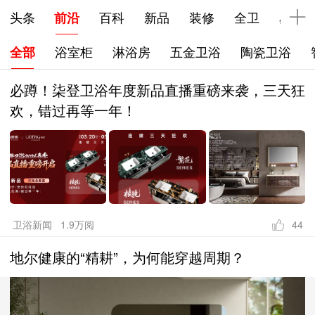
下拉刷新
头条
前沿
百科
新品
装修
全卫
星品
全部
浴室柜
淋浴房
五金卫浴
陶瓷卫浴
必蹲！柒登卫浴年度新品直播重磅来袭，三天狂
欢，错过再等一年！
卫浴新闻 1.9万阅
44
地尔健康的“精耕”，为何能穿越周期？